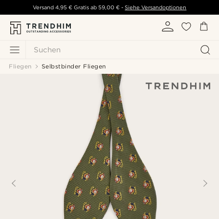
Versand
4,95 €
Gratis ab
59,00 €
-
Siehe Versandoptionen
Suchen
Fliegen
Selbstbinder Fliegen