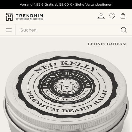
Versand
4,95 €
Gratis ab
59,00 €
-
Siehe Versandoptionen
Suchen