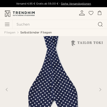
Versand
4,95 €
Gratis ab
59,00 €
-
Siehe Versandoptionen
Suchen
Fliegen
Selbstbinder Fliegen