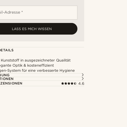
il-Adresse *
LASS ES MICH WISSEN
ETAILS
 Kunststoff in ausgezeichneter Qualität
legante Optik & kosteneffizient
gen-System für eine verbesserte Hygiene
BUNG
TIONEN
ZENSIONEN
4.6