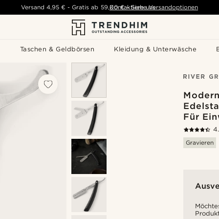
Versand
4,95 €
-
Gratis ab
59,00 €
Kontaktiere uns
-
Siehe Versandoptionen
s
Taschen & Geldbörsen
Kleidung & Unterwäsche
Modern
Edelst
Für Ei
4
Gravieren
Ausve
Möchtes
Produkt