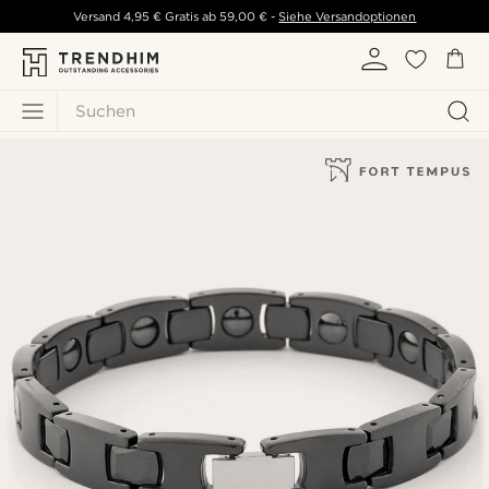
Versand
4,95 €
Gratis ab
59,00 €
-
Siehe Versandoptionen
Suchen