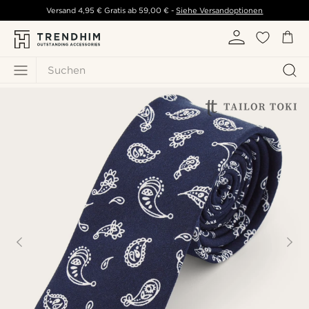
Versand
4,95 €
Gratis ab
59,00 €
-
Siehe Versandoptionen
Suchen