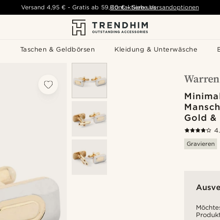
Versand
4,95 €
-
Gratis ab
59,00 €
Kontaktiere uns
-
Siehe Versandoptionen
s
Taschen & Geldbörsen
Kleidung & Unterwäsche
Minimal
Mansch
Gold & 
4
Gravieren
Ausve
Möchtes
Produkt