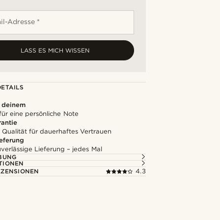
il-Adresse *
LASS ES MICH WISSEN
ETAILS
u deinem
für eine persönliche Note
rantie
 Qualität für dauerhaftes Vertrauen
ieferung
uverlässige Lieferung – jedes Mal
BUNG
TIONEN
ZENSIONEN
4.3