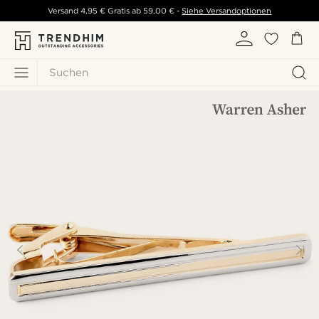
Versand
4,95 €
Gratis ab
59,00 €
-
Siehe Versandoptionen
Suchen