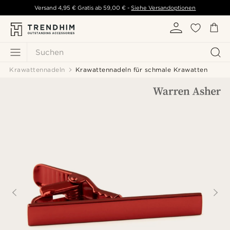
Versand
4,95 €
Gratis ab
59,00 €
-
Siehe Versandoptionen
Suchen
Krawattennadeln
Krawattennadeln für schmale Krawatten