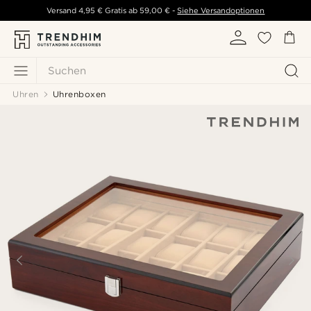
Versand
4,95 €
Gratis ab
59,00 €
-
Siehe Versandoptionen
Suchen
Uhren
Uhrenboxen