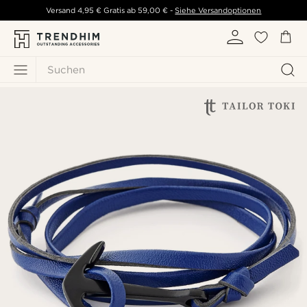
Versand
4,95 €
Gratis ab
59,00 €
-
Siehe Versandoptionen
Suchen