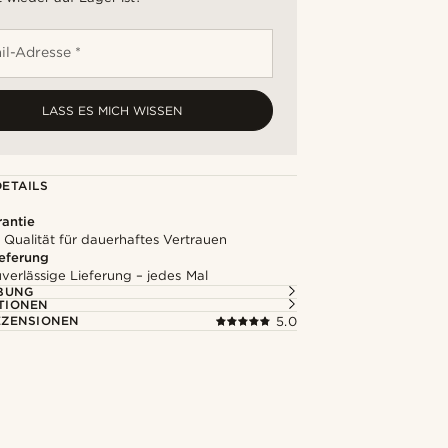
il-Adresse *
LASS ES MICH WISSEN
ETAILS
rantie
 Qualität für dauerhaftes Vertrauen
ieferung
uverlässige Lieferung – jedes Mal
BUNG
TIONEN
ZENSIONEN
5.0