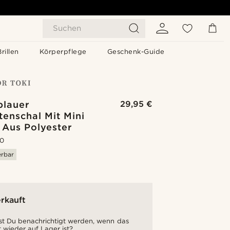
Suchen
Brillen
Körperpflege
Geschenk-Guide
blauer
29,95 €
enschal Mit Mini
 Aus Polyester
.0
erbar
rkauft
t Du benachrichtigt werden, wenn das
 wieder auf Lager ist?