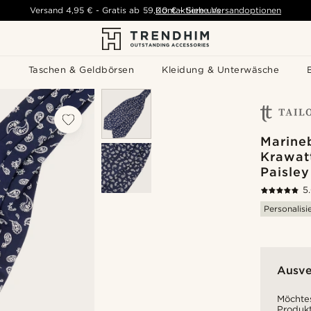
Versand
4,95 €
-
Gratis ab
59,00 €
Kontaktiere uns
-
Siehe Versandoptionen
s
Taschen & Geldbörsen
Kleidung & Unterwäsche
Marine
Krawatt
Paisley
5
Personalisi
Ausve
Möchtes
Produkt