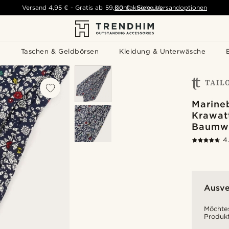
Versand
4,95 €
-
Gratis ab
59,00 €
Kontaktiere uns
-
Siehe Versandoptionen
s
Taschen & Geldbörsen
Kleidung & Unterwäsche
Marineb
Krawat
Baumw
4
Ausve
Möchtes
Produkt