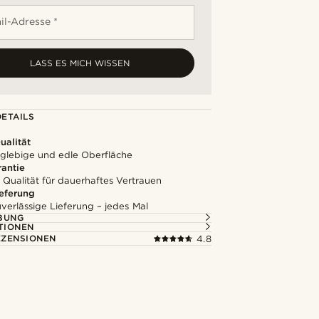
il-Adresse *
LASS ES MICH WISSEN
ETAILS
alität
nglebige und edle Oberfläche
rantie
 Qualität für dauerhaftes Vertrauen
ieferung
uverlässige Lieferung – jedes Mal
BUNG
TIONEN
ZENSIONEN
4.8