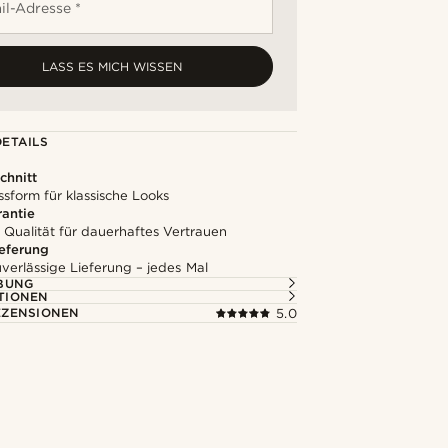
il-Adresse *
LASS ES MICH WISSEN
ETAILS
chnitt
ssform für klassische Looks
rantie
 Qualität für dauerhaftes Vertrauen
ieferung
uverlässige Lieferung – jedes Mal
BUNG
TIONEN
ZENSIONEN
5.0