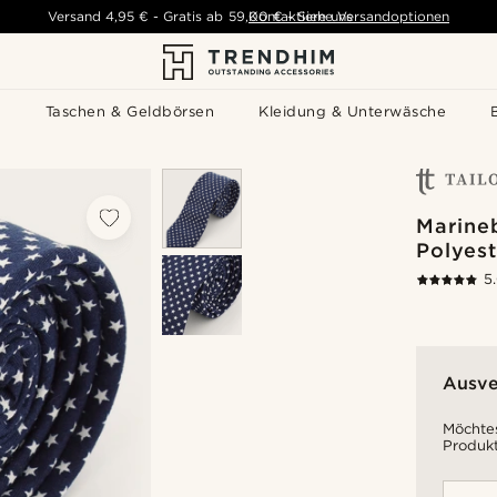
Versand
4,95 €
-
Gratis ab
59,00 €
Kontaktiere uns
-
Siehe Versandoptionen
s
Taschen & Geldbörsen
Kleidung & Unterwäsche
Marine
Polyes
5
Ausve
Möchtes
Produkt