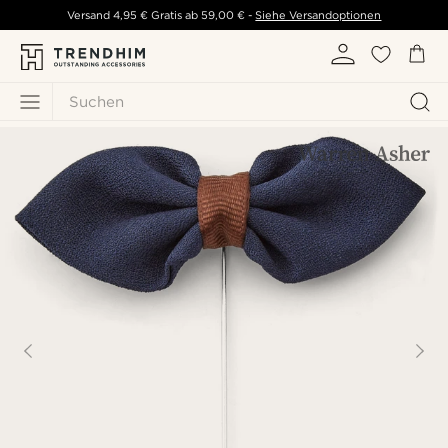
Versand
4,95 €
Gratis ab
59,00 €
-
Siehe Versandoptionen
Suchen