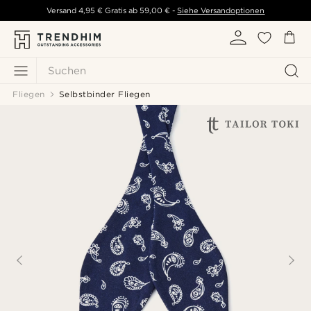
Versand
4,95 €
Gratis ab
59,00 €
-
Siehe Versandoptionen
Suchen
Fliegen
Selbstbinder Fliegen