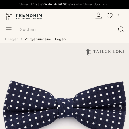
Versand
4,95 €
Gratis ab
59,00 €
-
Siehe Versandoptionen
Suchen
Fliegen
Vorgebundene Fliegen