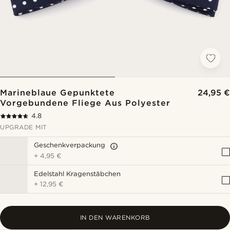
Marineblaue Gepunktete
24,95 €
Vorgebundene Fliege Aus Polyester
4.8
UPGRADE MIT
Geschenkverpackung
+
4,95 €
Edelstahl Kragenstäbchen
+
12,95 €
IN DEN WARENKORB