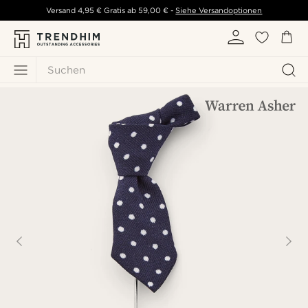
Versand
4,95 €
Gratis ab
59,00 €
-
Siehe Versandoptionen
Suchen