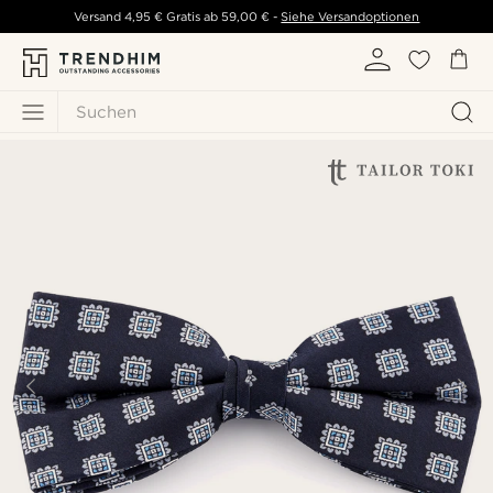
Versand
4,95 €
Gratis ab
59,00 €
-
Siehe Versandoptionen
Suchen