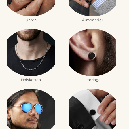
Uhren
Armbänder
Halsketten
Ohrringe