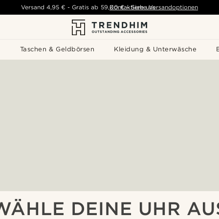
Versand
4,95 €
-
Gratis ab
59,00 €
Kontaktiere uns
-
Siehe Versandoptionen
s
Taschen & Geldbörsen
Kleidung & Unterwäsche
WÄHLE DEINE UHR AU