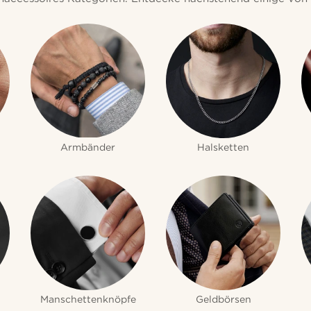
Armbänder
Halsketten
Manschettenknöpfe
Geldbörsen