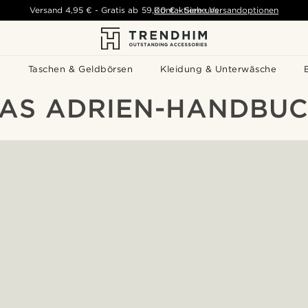
Versand
4,95 €
-
Gratis ab
59,00 €
Kontaktiere uns
-
Siehe Versandoptionen
s
Taschen & Geldbörsen
Kleidung & Unterwäsche
AS ADRIEN-HANDBU