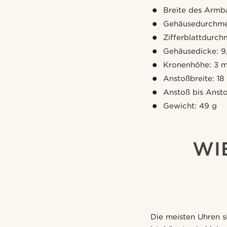
Breite des Armb
Gehäusedurchme
Zifferblattdurc
Gehäusedicke: 
Kronenhöhe: 3 
Anstoßbreite: 1
Anstoß bis Anst
Gewicht: 49 g
WI
Die meisten Uhren s