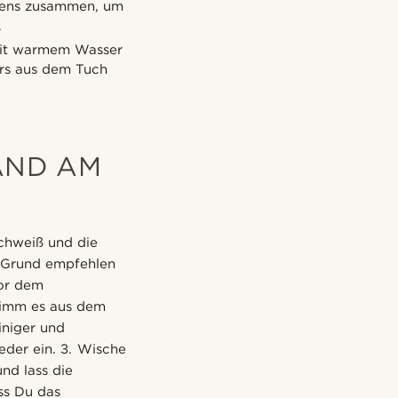
chens zusammen, um
.
 mit warmem Wasser
ers aus dem Tuch
AND AM
Schweiß und die
m Grund empfehlen
vor dem
nimm es aus dem
iniger und
eder ein. 3. Wische
nd lass die
ss Du das