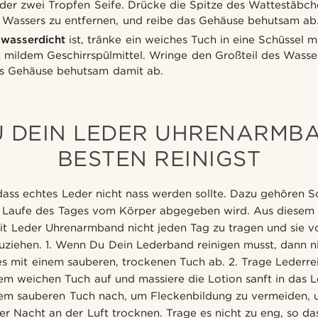
oder zwei Tropfen Seife. Drücke die Spitze des Wattestäb
s Wassers zu entfernen, und reibe das Gehäuse behutsam ab
r
wasserdicht
ist, tränke ein weiches Tuch in eine Schüssel
n mildem Geschirrspülmittel. Wringe den Großteil des Wass
as Gehäuse behutsam damit ab.
U DEIN LEDER UHRENARMB
BESTEN REINIGST
, dass echtes Leder nicht nass werden sollte. Dazu gehören 
im Laufe des Tages vom Körper abgegeben wird. Aus diese
mit Leder Uhrenarmband nicht jeden Tag zu tragen und sie 
uziehen. 1. Wenn Du Dein Lederband reinigen musst, dann 
s mit einem sauberen, trockenen Tuch ab. 2. Trage Lederre
nem weichen Tuch auf und massiere die Lotion sanft in das L
em sauberen Tuch nach, um Fleckenbildung zu vermeiden, u
 Nacht an der Luft trocknen. Trage es nicht zu eng, so da