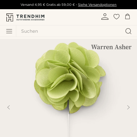
Versand
4,95 €
Gratis ab
59,00 €
-
Siehe Versandoptionen
Suchen