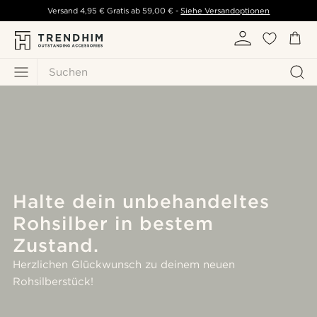
Versand
4,95 €
Gratis ab
59,00 €
-
Siehe Versandoptionen
Suchen
Halte dein unbehandeltes
Rohsilber in bestem
Zustand.
Herzlichen Glückwunsch zu deinem neuen
Rohsilberstück!