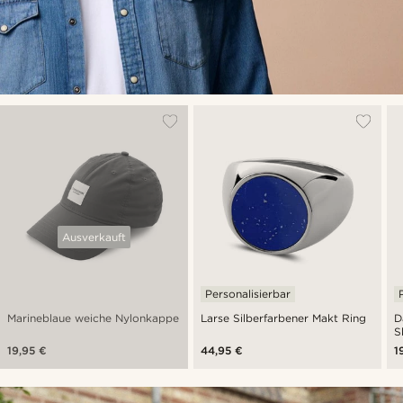
Ausverkauft
Personalisierbar
Marineblaue weiche Nylonkappe
Larse Silberfarbener Makt Ring
D
S
G
19,95 €
44,95 €
1