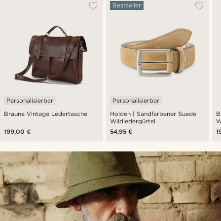
Bestseller
Personalisierbar
Personalisierbar
Braune Vintage Ledertasche
Holden | Sandfarbener Suede
B
Wildledergürtel
W
199,00 €
54,95 €
1