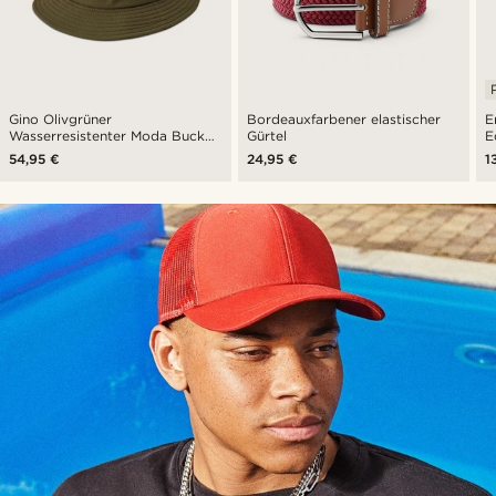
Gino Olivgrüner
Bordeauxfarbener elastischer
E
Wasserresistenter Moda Bucket
Gürtel
E
Hut
54,95 €
24,95 €
1