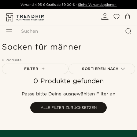
Versand
4,95 €
Gratis ab
59,00 €
-
Siehe Versandoptionen
Suchen
Socken für männer
0 Produkte
FILTER
SORTIEREN NACH
0 Produkte gefunden
Am Beliebtesten
Neuste
Passe bitte Deine ausgewählten Filter an
Niedrigster Preis
Höchster Preis
ALLE FILTER ZURÜCKSETZEN