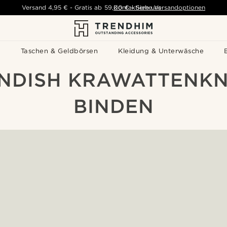
Versand
4,95 €
-
Gratis ab
59,00 €
Kontaktiere uns
-
Siehe Versandoptionen
s
Taschen & Geldbörsen
Kleidung & Unterwäsche
NDISH KRAWATTENK
BINDEN