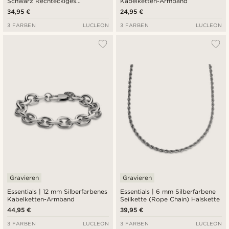
Schwarz Rechteckiges
Kabelketten-Armband
Kastenarmband
34,95 €
24,95 €
3 FARBEN
LUCLEON
3 FARBEN
LUCLEON
Gravieren
Gravieren
Essentials | 12 mm Silberfarbenes
Essentials | 6 mm Silberfarbene
Kabelketten-Armband
Seilkette (Rope Chain) Halskette
44,95 €
39,95 €
3 FARBEN
LUCLEON
3 FARBEN
LUCLEON