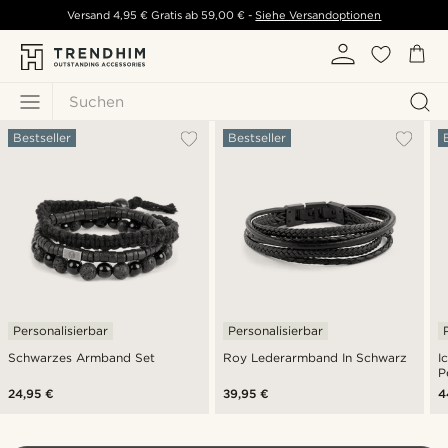
Versand
4,95 €
Gratis ab
59,00 €
-
Siehe Versandoptionen
Suchen
Bestseller
Bestseller
Personalisierbar
Personalisierbar
Schwarzes Armband Set
Roy Lederarmband In Schwarz
I
P
24,95 €
39,95 €
4