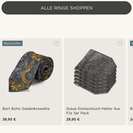
ALLE RINGE SHOPPEN
Bestseller
Bart Boho Seidenkrawatte
Graue Einstecktuch-Halter Aus
B
Filz 5er Pack
39,95 €
29,95 €
2