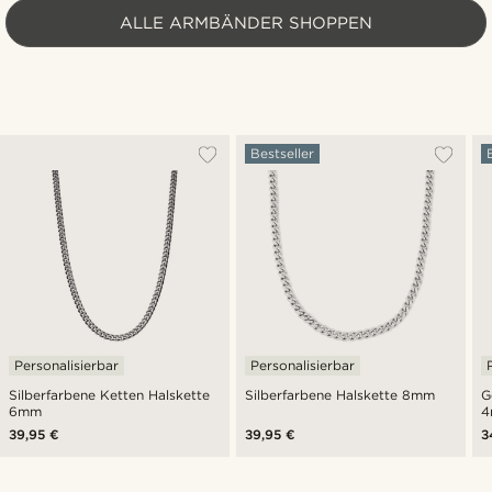
ALLE ARMBÄNDER SHOPPEN
Bestseller
Personalisierbar
Personalisierbar
Silberfarbene Ketten Halskette
Silberfarbene Halskette 8mm
G
6mm
4
39,95 €
39,95 €
3