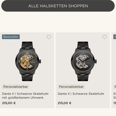
ALLE HALSKETTEN SHOPPEN
Bestseller
Personalisierbar
Personalisierbar
Dante II | Schwarze Skelettuhr
Dante II | Schwarze Skelettuhr
S
mit goldfarbenem Uhrwerk
S
215,00 €
215,00 €
1