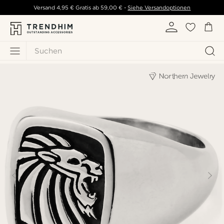
Versand
4,95 €
Gratis ab
59,00 €
-
Siehe Versandoptionen
Suchen