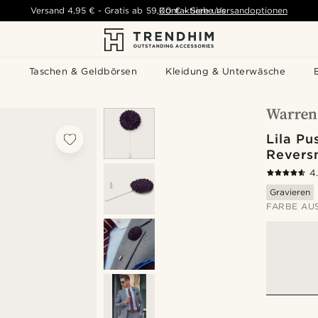
Versand
4,95 €
-
Gratis ab
59,00 €
Kontaktiere uns
-
Siehe Versandoptionen
s
Taschen & Geldbörsen
Kleidung & Unterwäsche
Lila P
Revers
4
Gravieren
FARBE AU