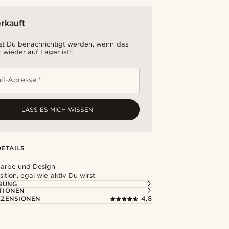
rkauft
t Du benachrichtigt werden, wenn das
 wieder auf Lager ist?
il-Adresse *
LASS ES MICH WISSEN
ETAILS
Farbe und Design
sition, egal wie aktiv Du wirst
BUNG
TIONEN
ZENSIONEN
4.8