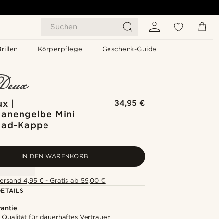
Suchen
Brillen
Körperpflege
Geschenk-Guide
x |
34,95 €
nanengelbe Mini
Dad-Kappe
IN DEN WARENKORB
ersand 4,95 € - Gratis ab 59,00 €
ETAILS
rantie
 Qualität für dauerhaftes Vertrauen