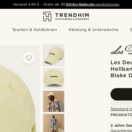
Versand
4,95 €
-
Gratis ab
59,00 €
Kontaktiere uns
-
Siehe Versandoptionen
s
Taschen & Geldbörsen
Kleidung & Unterwäsche
Les Deu
Hellba
Blake 
Standard-V
PRODUKTD
2 Jahre Ga
Garantierte