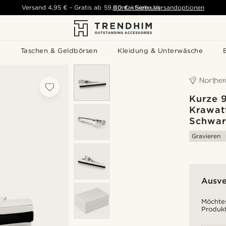
Versand
4,95 €
-
Gratis ab
59,00 €
Kontaktiere uns
-
Siehe Versandoptionen
s
Taschen & Geldbörsen
Kleidung & Unterwäsche
Kurze 9
Krawat
Schwar
Gravieren
Ausve
Möchtes
Produkt