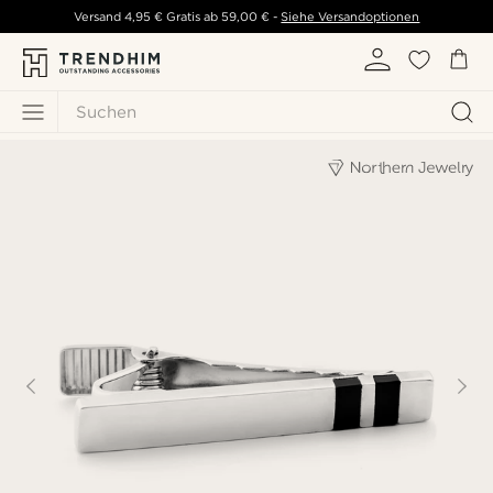
Versand
4,95 €
Gratis ab
59,00 €
-
Siehe Versandoptionen
Suchen