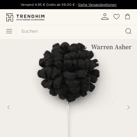
Versand
4,95 €
Gratis ab
59,00 €
-
Siehe Versandoptionen
Suchen