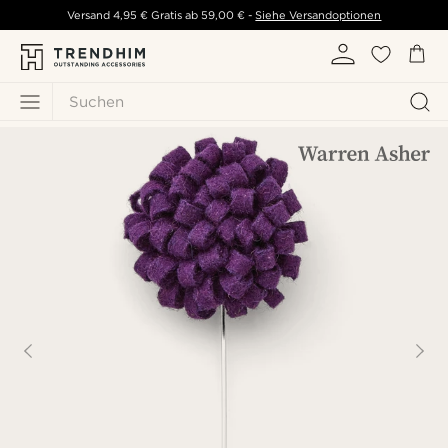
Versand
4,95 €
Gratis ab
59,00 €
-
Siehe Versandoptionen
Suchen