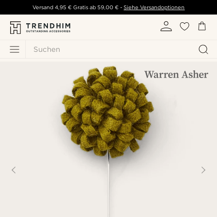
Versand
4,95 €
Gratis ab
59,00 €
-
Siehe Versandoptionen
Suchen