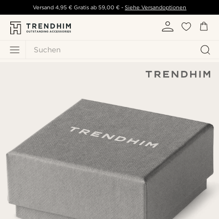
Versand
4,95 €
Gratis ab
59,00 €
-
Siehe Versandoptionen
Suchen