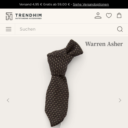
Versand
4,95 €
Gratis ab
59,00 €
-
Siehe Versandoptionen
Suchen