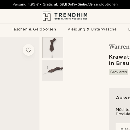
Versand
4,95 €
-
Gratis ab
59,00 €
Kontaktiere uns
-
Siehe Versandoptionen
s
Taschen & Geldbörsen
Kleidung & Unterwäsche
Krawat
In Bra
Gravieren
Ausve
Möchtes
Produkt
E-Ma