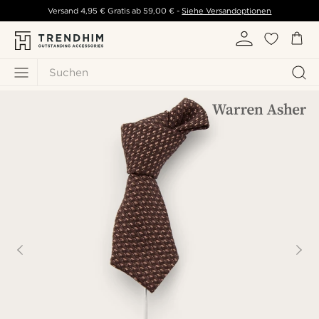
Versand
4,95 €
Gratis ab
59,00 €
-
Siehe Versandoptionen
Suchen