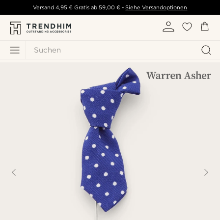
Versand
4,95 €
Gratis ab
59,00 €
-
Siehe Versandoptionen
Suchen