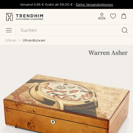
Versand
4,95 €
Gratis ab
59,00 €
-
Siehe Versandoptionen
Suchen
Uhren
Uhrenboxen