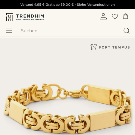
Versand
4,95 €
Gratis ab
59,00 €
-
Siehe Versandoptionen
Suchen