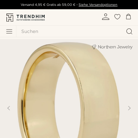
Versand
4,95 €
Gratis ab
59,00 €
-
Siehe Versandoptionen
Suchen