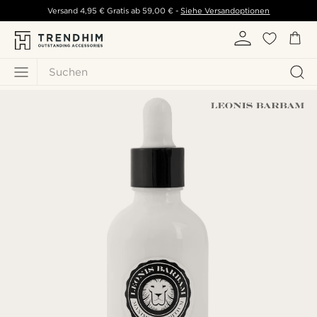
Versand
4,95 €
Gratis ab
59,00 €
-
Siehe Versandoptionen
Suchen