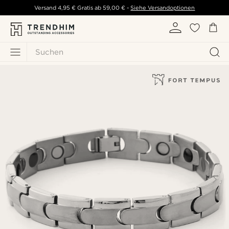
Versand
4,95 €
Gratis ab
59,00 €
-
Siehe Versandoptionen
Suchen