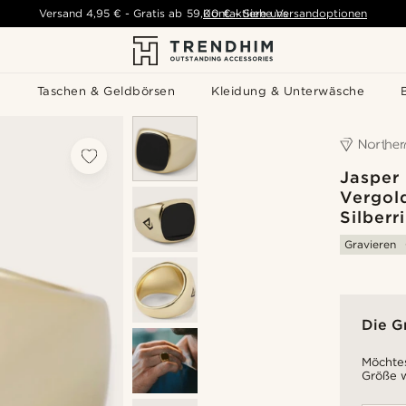
Versand
4,95 €
-
Gratis ab
59,00 €
Kontaktiere uns
-
Siehe Versandoptionen
s
Taschen & Geldbörsen
Kleidung & Unterwäsche
Jasper
Vergol
Silberr
Gravieren
Die G
Möchtes
Größe w