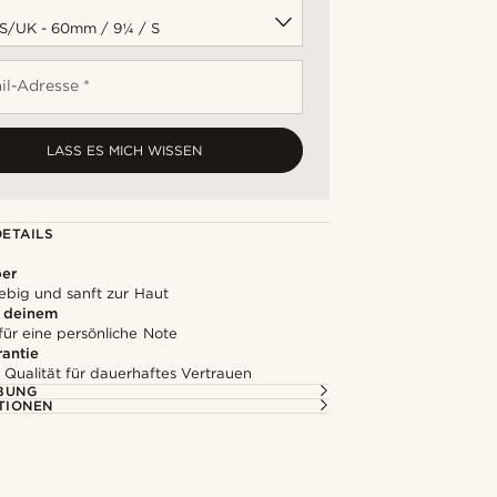
il-Adresse *
LASS ES MICH WISSEN
ETAILS
ber
lebig und sanft zur Haut
u deinem
für eine persönliche Note
rantie
 Qualität für dauerhaftes Vertrauen
BUNG
TIONEN