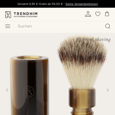
Versand
4,95 €
Gratis ab
59,00 €
-
Siehe Versandoptionen
Suchen