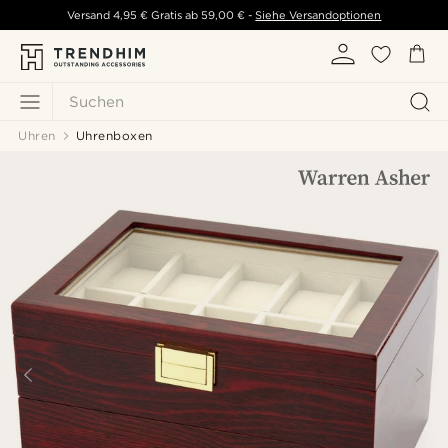
Versand
4,95 €
Gratis ab
59,00 €
-
Siehe Versandoptionen
Suchen
Uhren
Uhrenboxen